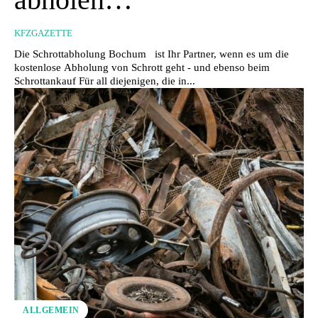
KFZGAZETTE
Die Schrottabholung Bochum ist Ihr Partner, wenn es um die
kostenlose Abholung von Schrott geht - und ebenso beim
Schrottankauf Für all diejenigen, die in...
ALLGEMEIN