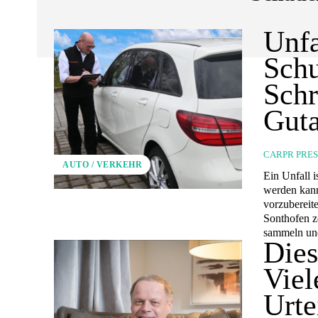
Unfa
Schu
Schr
Guta
CARPR PRE
AUTO / VERKEHR
Ein Unfall i
werden kann
vorzubereite
Sonthofen z
sammeln un
Dies
Viel
Urte