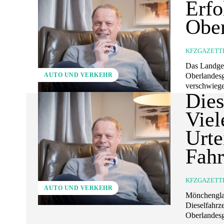
Erfo
Ober
KFZGAZETT
Das Landger
Oberlandesge
AUTO UND VERKEHR
verschwieg
Dies
Viel
Urte
Fah
KFZGAZETT
AUTO UND VERKEHR
Mönchenglad
Dieselfahrz
Oberlandesge