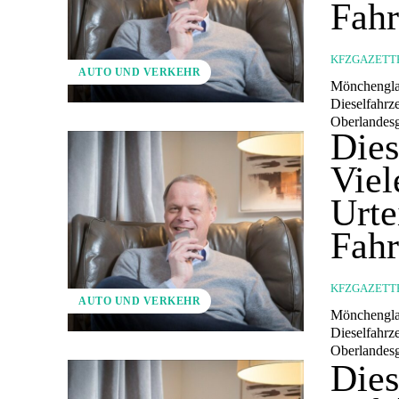
Fah
KFZGAZETT
AUTO UND VERKEHR
Mönchenglad
Dieselfahrz
Oberlandesge
Dies
Viel
Urte
Fah
KFZGAZETT
AUTO UND VERKEHR
Mönchenglad
Dieselfahrz
Oberlandesge
Dies