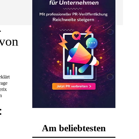
-
 von
eklärt
rage
erix
n
:
Am beliebtesten