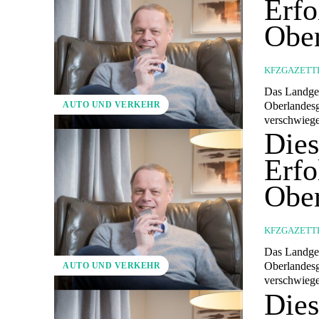
Erfo
Ober
KFZGAZETT
Das Landger
Oberlandesge
AUTO UND VERKEHR
verschwieg
Dies
Erfo
Ober
KFZGAZETT
Das Landger
Oberlandesge
AUTO UND VERKEHR
verschwieg
Dies