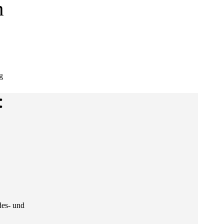
m
s
g
:
des- und