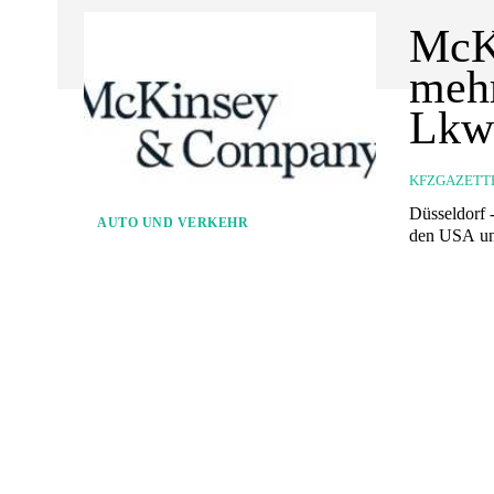
McKi
mehr
Lkw 
KFZGAZETT
Düsseldorf 
AUTO UND VERKEHR
den USA und