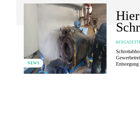
Hier
Schr
KFZGAZETT
Schrottabholung
Gewerbetrei
NEWS
Entsorgung d