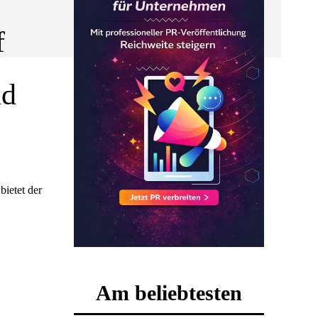
f
nd
Am beliebtesten