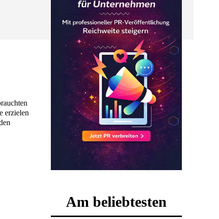
brauchten
e erzielen
 den
Am beliebtesten