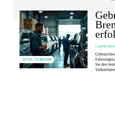
Gebr
Bre
erfo
CARPR PRE
Gebrauchtwa
Fahrzeugen,
AUTO / VERKEHR
Sie den bes
Verkaufspro