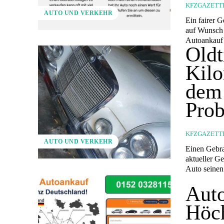
KFZGAZETT
AUTO UND VERKEHR
Ein fairer
auf Wunsch 
Autoankauf 
Oldt
Kilo
dem
Pro
KFZGAZETT
AUTO UND VERKEHR
Einen Gebrau
aktueller G
Aut
Höch