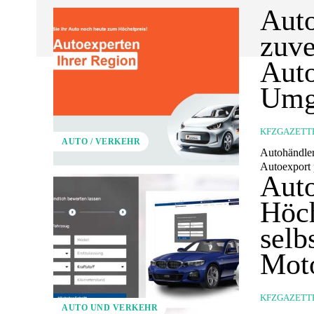
Auto
zuve
Auto
Umg
KFZGAZETT
AUTO / VERKEHR
Autohändler
Autoexport p
Auto
Höch
selb
Mot
KFZGAZETT
AUTO UND VERKEHR