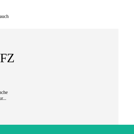
 auch
KFZ
r...