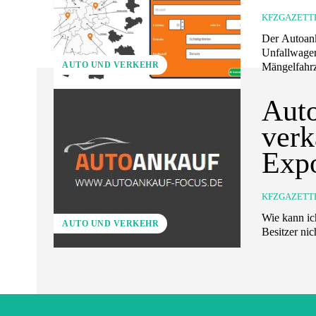
KFZGAZETT
Der Autoank
Unfallwagen
AUTO UND VERKEHR
Mängelfahrz
Auto
verk
Expo
KFZGAZETT
Wie kann ich meinen 
AUTO UND VERKEHR
Besitzer nic