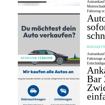
Autoankauf 
Motorschadenwagen Der Autoankauf in Zwickau biet
Fahrzeug sc
Aut
sofo
schn
KFZGAZETT
Autoankauf 
Fahrzeuge anzubieten. Das bedeutet, dass de
AUTO UND VERKEHR
Entschädigun
Ank
Bar 
Zwic
einf