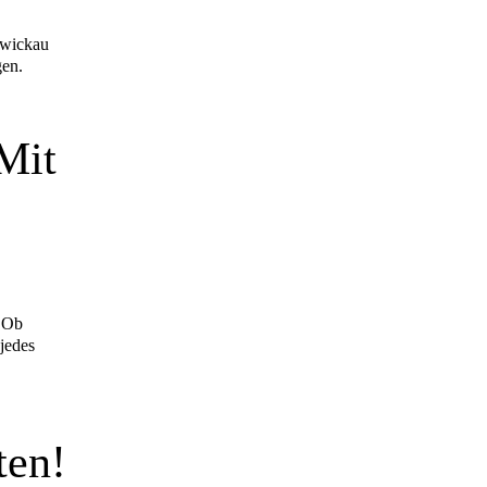
zwickau
gen.
Mit
b
jedes
ten!