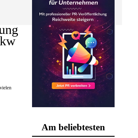
lung
Pkw
vielen
Am beliebtesten