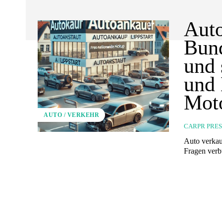
Auto
Bund
und 
und 
Moto
AUTO / VERKEHR
CARPR PRE
Auto verkau
Fragen verb