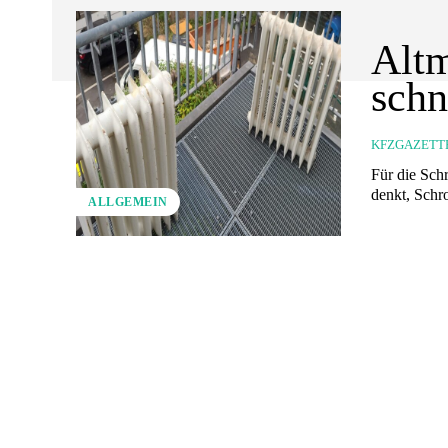
Altm
schn
KFZGAZETT
Für die Schr
denkt, Schro
ALLGEMEIN