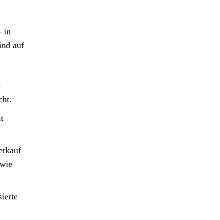
 in
ind auf
e
cht.
t
erkauf
 wie
ierte