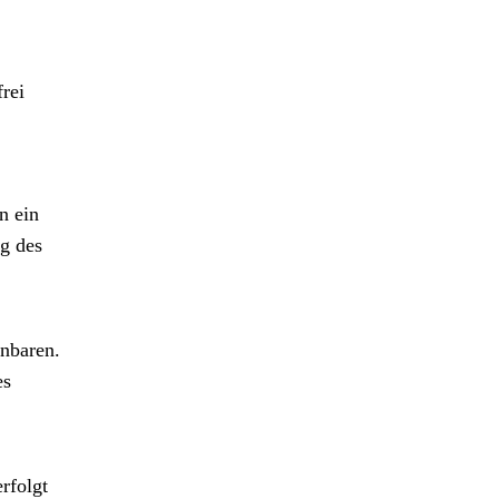
frei
n ein
ng des
inbaren.
es
rfolgt