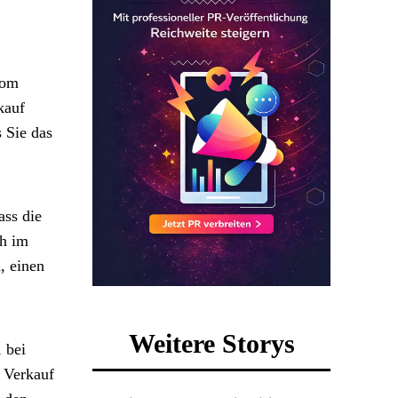
Vom
kauf
 Sie das
ass die
ch im
, einen
Weitere Storys
 bei
r Verkauf