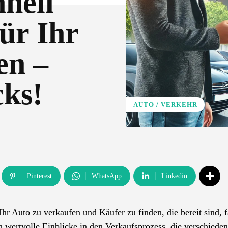
hnell
ür Ihr
en –
cks!
AUTO / VERKEHR
Pinterest
WhatsApp
Linkedin
Ihr Auto zu verkaufen und Käufer zu finden, die bereit sind, f
n wertvolle Einblicke in den Verkaufsprozess, die verschiede