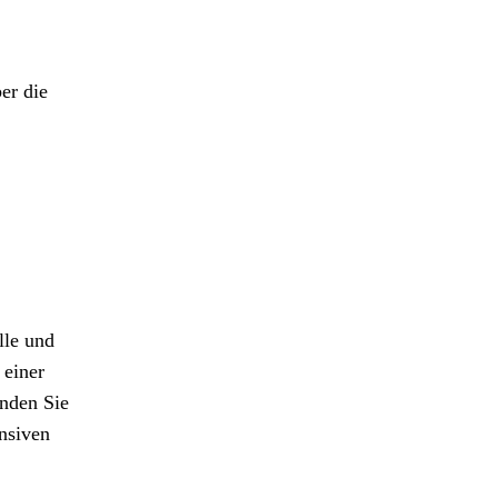
er die
lle und
 einer
inden Sie
ensiven