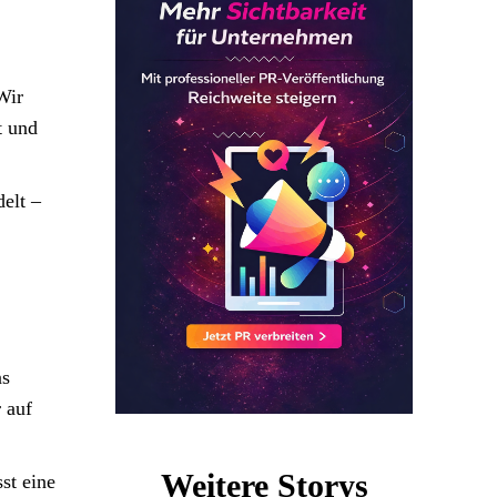
Wir
t und
elt –
ns
 auf
Weitere Storys
st eine