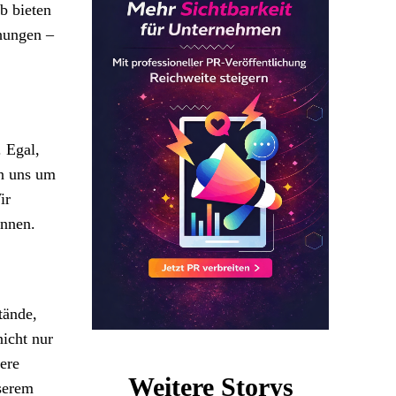
b bieten
hungen –
 Egal,
n uns um
ir
önnen.
tände,
icht nur
ere
Weitere Storys
nserem