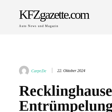
KFZgazette.com
Auto News und Magazin
22. Oktober 2024
Carpr.de
Recklinghaus
Entrümpelung