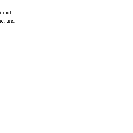
t und
te, und