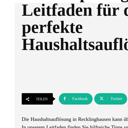
Leitfaden für 
perfekte
Haushaltsaufl
Facebook
Twitter
TEILEN
Die Haushaltsauflösung in Recklinghausen kann üb
In unserem Leitfaden finden Sie hilfreiche Tipps u