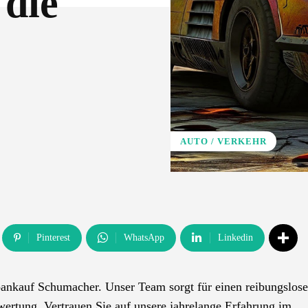
 die
AUTO / VERKEHR
Pinterest
WhatsApp
Linkedin
toankauf Schumacher. Unser Team sorgt für einen reibungslos
ertung. Vertrauen Sie auf unsere jahrelange Erfahrung im