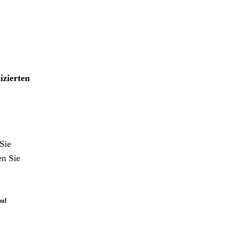
izierten
Sie
en Sie
auf