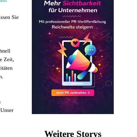
auf
issen Sie
hnell
e Zeit,
itäten
n.
n
 Unser
Weitere Storys