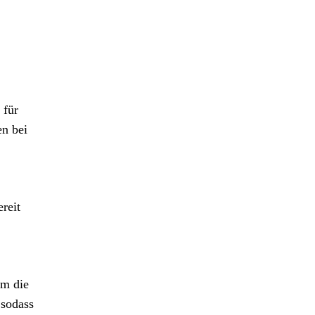
 für
en bei
reit
um die
 sodass