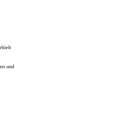
hielt
ten und