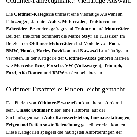
Oldtimer-Fahrzeugmarkt: Vielfältige Auswahl
Die
Oldtimer-Kategorie
umfasst eine vielfältige Auswahl an
Fahrzeugen, darunter
Autos
,
Motorräder
,
Traktoren
und
Fahrräder
. Besonders gefragt sind
Traktoren
und
Motorräder
.
Bei den Traktoren dominiert die Marke
Steyr
als Klassiker. Im
Bereich der
Oldtimer-Motorräder
sind Modelle von
Puch
,
BMW
,
Honda
,
Harley Davidson
und
Kawasaki
am häufigsten
vertreten. In der Kategorie der
Oldtimer-Autos
gehören Marken
wie
Mercedes Benz
,
Porsche
,
VW (Volkswagen)
,
Triumph
,
Ford
,
Alfa Romeo
und
BMW
zu den beliebtesten.
Oldtimer-Ersatzteile: Finden leicht gemacht
Das Finden von
Oldtimer-Ersatzteilen
kann herausfordernd
sein.
Classic Oldtimer
bietet eine Plattform, auf der
Suchanfragen nach
Auto-Karosserieteilen
,
Innenausstattungen
,
Felgen und Reifen
sowie
Beleuchtung
gestellt werden können.
Diese Kategorien spiegeln die häufigsten Anforderungen der