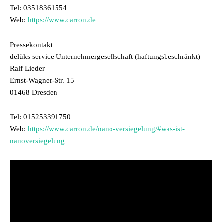
Tel: 03518361554
Web:
https://www.carron.de
Pressekontakt
delüks service Unternehmergesellschaft (haftungsbeschränkt)
Ralf Lieder
Ernst-Wagner-Str. 15
01468 Dresden
Tel: 015253391750
Web:
https://www.carron.de/nano-versiegelung/#was-ist-
nanoversiegelung