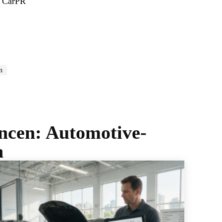
ie CarPR
n
ancen: Automotive-
n