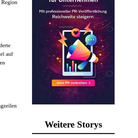
n Region
derte
el auf
gen
agzeilen
Weitere Storys