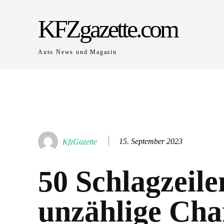
KFZgazette.com
Auto News und Magazin
15. September 2023
KfzGazette
50 Schlagzeile
unzählige Cha