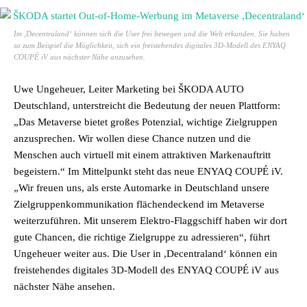
Im ,Decentraland‘ können sich die User frei bewegen und die Welt erkunden. Sie haben
so zum Beispiel die Möglichkeit, sich ein freistehendes digitales 3D-Modell des ENYAQ
COUPÉ iV aus nächster Nähe anzusehen.
Uwe Ungeheuer, Leiter Marketing bei ŠKODA AUTO
Deutschland, unterstreicht die Bedeutung der neuen Plattform:
„Das Metaverse bietet großes Potenzial, wichtige Zielgruppen
anzusprechen. Wir wollen diese Chance nutzen und die
Menschen auch virtuell mit einem attraktiven Markenauftritt
begeistern.“ Im Mittelpunkt steht das neue ENYAQ COUPÉ iV.
„Wir freuen uns, als erste Automarke in Deutschland unsere
Zielgruppenkommunikation flächendeckend im Metaverse
weiterzuführen. Mit unserem Elektro-Flaggschiff haben wir dort
gute Chancen, die richtige Zielgruppe zu adressieren“, führt
Ungeheuer weiter aus. Die User in ,Decentraland‘ können ein
freistehendes digitales 3D-Modell des ENYAQ COUPÉ iV aus
nächster Nähe ansehen.