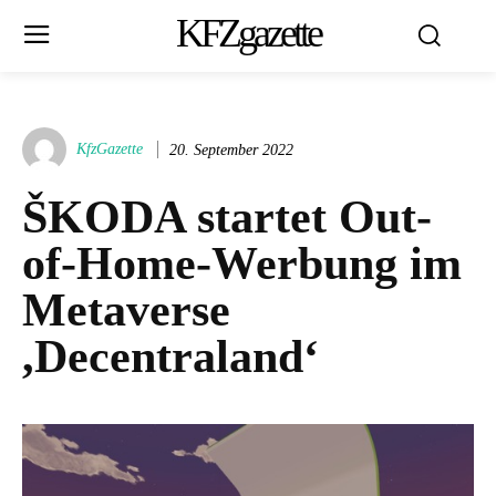
KFZgazette
KfzGazette
20. September 2022
ŠKODA startet Out-
of-Home-Werbung im
Metaverse
,Decentraland‘