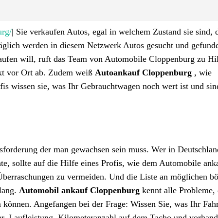
urg/
| Sie verkaufen Autos, egal in welchem Zustand sie sind, 
Täglich werden in diesem Netzwerk Autos gesucht und gefund
ufen will, ruft das Team von Automobile Cloppenburg zu Hil
ekt vor Ort ab. Zudem weiß
Autoankauf Cloppenburg
, wie
is wissen sie, was Ihr Gebrauchtwagen noch wert ist und sind
usforderung der man gewachsen sein muss. Wer in Deutschlan
, sollte auf die Hilfe eines Profis, wie dem Automobile ank
Überraschungen zu vermeiden. Und die Liste an möglichen b
 lang.
Automobil ankauf
Cloppenburg
kennt alle Probleme, 
n können. Angefangen bei der Frage: Wissen Sie, was Ihr Fah
ter, Laufleistung, Kilometeranzahl auf dem Tacho und vorhan