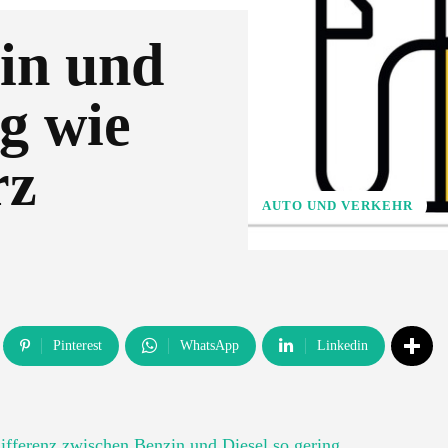
in und
ng wie
rz
AUTO UND VERKEHR
Pinterest
WhatsApp
Linkedin