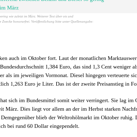
ering wie zuletzt im März. Weiterer Text über ots und
le Zwecke honorarfrei. Veröffentlichung bitte unter Quellenangabe:
nken auch im Oktober fort. Laut der monatlichen Marktauswer
undesdurchschnitt 1,384 Euro, das sind 1,3 Cent weniger al
r als im jeweiligen Vormonat. Diesel hingegen verteuerte si
ch 1,263 Euro je Liter. Das ist der zweite Preisanstieg in Fo
hat sich im Bundesmittel somit weiter verringert. Sie lag im
 seit März. Dies liegt vor allem an der im Herbst starken Nachf
t. Demgegenüber blieb der Weltrohölmarkt im Oktober ruhig. 
ich bei rund 60 Dollar eingependelt.