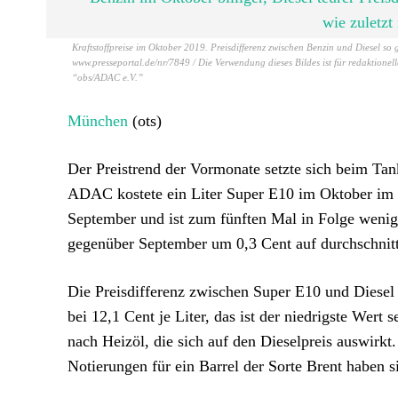
Kraftstoffpreise im Oktober 2019. Preisdifferenz zwischen Benzin und Diesel so g
www.presseportal.de/nr/7849 / Die Verwendung dieses Bildes ist für redaktionel
“obs/ADAC e.V.”
München
(ots)
Der Preistrend der Vormonate setzte sich beim Ta
ADAC kostete ein Liter Super E10 im Oktober im B
September und ist zum fünften Mal in Folge wenige
gegenüber September um 0,3 Cent auf durchschnittli
Die Preisdifferenz zwischen Super E10 und Diesel 
bei 12,1 Cent je Liter, das ist der niedrigste Wert
nach Heizöl, die sich auf den Dieselpreis auswirk
Notierungen für ein Barrel der Sorte Brent haben s