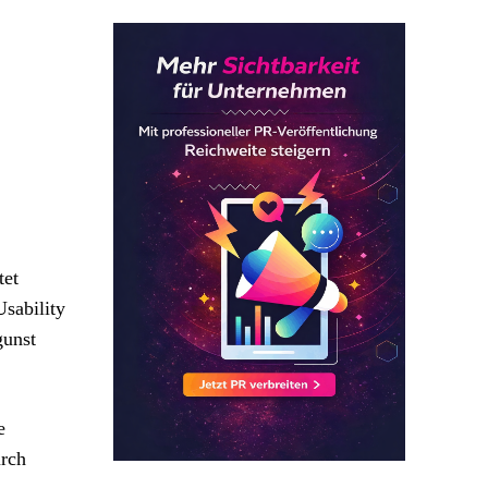
tet
Usability
gunst
e
urch