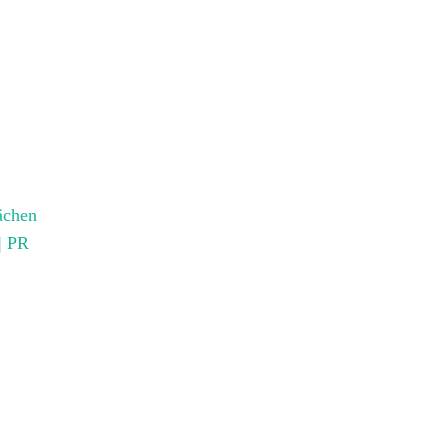
ächen
| PR