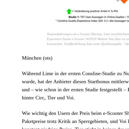
Nutzererfahrungen mit e-Scooter Sharing: Lime verschlechtert
Experience Studie e-Scooter 10/2019 Weiterer Text über ots u
honorarfrei. Veröffentlichung bitte unter Quellenangabe: “o
München (ots)
Während Lime in der ersten Consline-Studie zu Nu
wurde, hat der Anbieter diesen Startbonus mittlerw
und – wie schon in der ersten Studie festgestellt 
hinter Circ, Tier und Voi.
Wie wichtig den Usern der Preis beim e-Scooter Sha
Paketpreise trotz Kritik an Sperrgebieten, und V