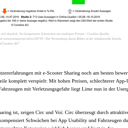
 sich deutlich, Voi kompensiert Schwächen mit niedrigen Preisen / Consline Quality
nd www.presseportal.de/nr/28739 / Die Verwendung dieses Bildes ist für redaktionelle Zwecke
bs/Consline AG”
tzererfahrungen mit e-Scooter Sharing noch am besten bewer
eile komplett verspielt: Mit hohen Preisen, schlechterer App-
– Fahrzeugen mit Verletzungsgefahr liegt Lime nun in der User
ring ist, zeigen Circ und Voi: Circ überzeugt durch attraktiv
oi kompensiert Schwächen bei App Usability und Fahrzeugen d