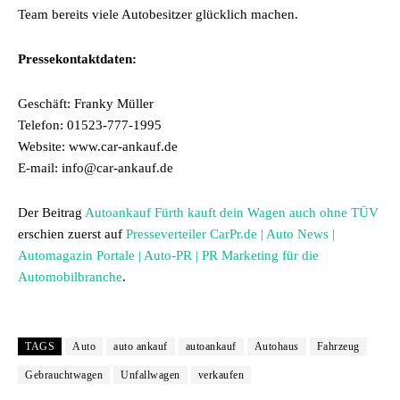
Team bereits viele Autobesitzer glücklich machen.
Pressekontaktdaten:
Geschäft: Franky Müller
Telefon: 01523-777-1995
Website: www.car-ankauf.de
E-mail: info@car-ankauf.de
Der Beitrag
Autoankauf Fürth kauft dein Wagen auch ohne TÜV
erschien zuerst auf
Presseverteiler CarPr.de | Auto News |
Automagazin Portale | Auto-PR | PR Marketing für die
Automobilbranche
.
TAGS
Auto
auto ankauf
autoankauf
Autohaus
Fahrzeug
Gebrauchtwagen
Unfallwagen
verkaufen