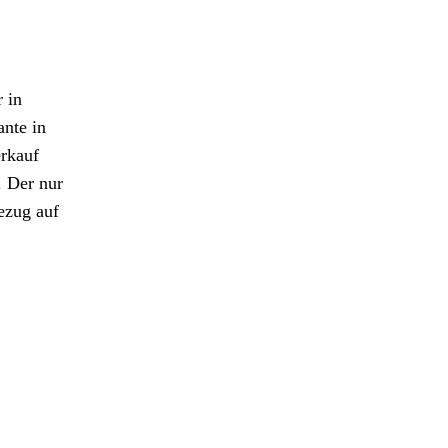
 in
ante in
erkauf
. Der nur
ezug auf