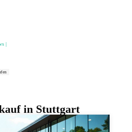
ws |
ufen
auf in Stuttgart