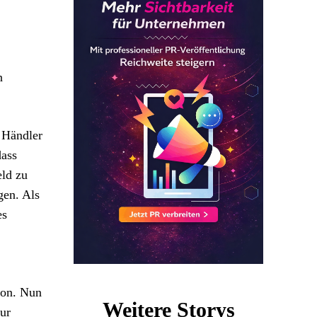
n
 Händler
dass
eld zu
gen. Als
es
ion. Nun
Weitere Storys
nur