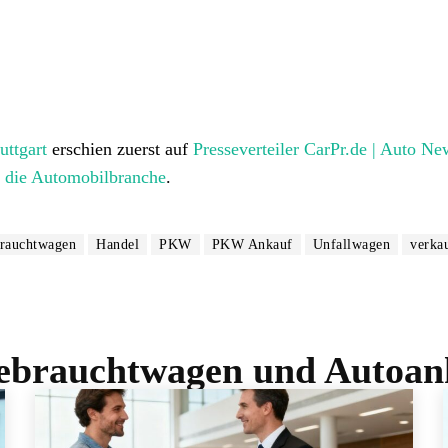
ttgart
erschien zuerst auf
Presseverteiler CarPr.de | Auto Ne
r die Automobilbranche
.
rauchtwagen
Handel
PKW
PKW Ankauf
Unfallwagen
verka
brauchtwagen und Autoank