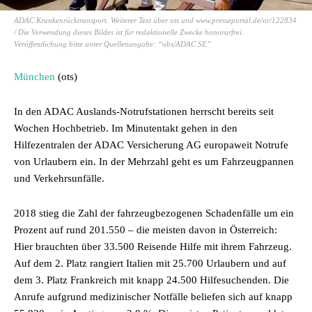
ADAC Krankenrücktransport. Weiterer Text über ots und www.presseportal.de/nr/122834
/ Die Verwendung dieses Bildes ist für redaktionelle Zwecke honorarfrei.
Veröffentlichung bitte unter Quellenangabe: “obs/ADAC SE”
München
(ots)
In den ADAC Auslands-Notrufstationen herrscht bereits seit
Wochen Hochbetrieb. Im Minutentakt gehen in den
Hilfezentralen der ADAC Versicherung AG europaweit Notrufe
von Urlaubern ein. In der Mehrzahl geht es um Fahrzeugpannen
und Verkehrsunfälle.
2018 stieg die Zahl der fahrzeugbezogenen Schadenfälle um ein
Prozent auf rund 201.550 – die meisten davon in Österreich:
Hier brauchten über 33.500 Reisende Hilfe mit ihrem Fahrzeug.
Auf dem 2. Platz rangiert Italien mit 25.700 Urlaubern und auf
dem 3. Platz Frankreich mit knapp 24.500 Hilfesuchenden. Die
Anrufe aufgrund medizinischer Notfälle beliefen sich auf knapp