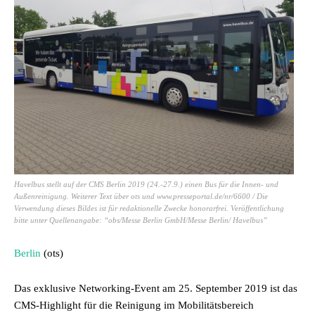
Havelbus stellt auf der CMS Berlin 2019 (24.-27.9.) einen Bus für die Innen- und
Außenreinigung. Weiterer Text über ots und www.presseportal.de/nr/6600 / Die
Verwendung dieses Bildes ist für redaktionelle Zwecke honorarfrei. Veröffentlichung
bitte unter Quellenangabe: “obs/Messe Berlin GmbH/Messe Berlin/ Havelbus”
Berlin
(ots)
Das exklusive Networking-Event am 25. September 2019 ist das
CMS-Highlight für die Reinigung im Mobilitätsbereich