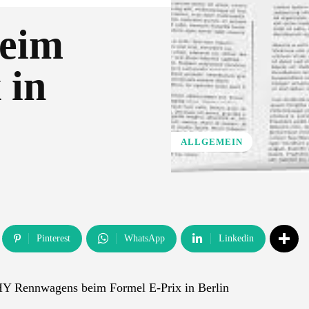
eim
 in
ALLGEMEIN
Pinterest
WhatsApp
Linkedin