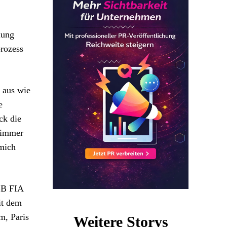
lung
rozess
 aus wie
e
ck die
 immer
 mich
ABB FIA
it dem
m, Paris
Weitere Storys