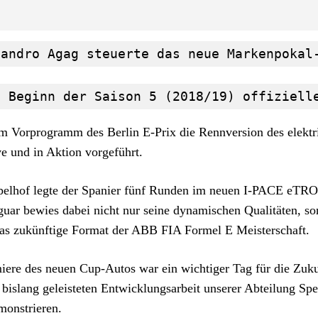
jandro Agag steuerte das neue Markenpokal
t Beginn der Saison 5 (2018/19) offiziell
 Vorprogramm des Berlin E-Prix die Rennversion des elektr
 und in Aktion vorgeführt.
pelhof legte der Spanier fünf Runden im neuen I-PACE eT
guar bewies dabei nicht nur seine dynamischen Qualitäten, s
as zukünftige Format der ABB FIA Formel E Meisterschaft.
ere des neuen Cup-Autos war ein wichtiger Tag für die Zuk
bislang geleisteten Entwicklungsarbeit unserer Abteilung Spe
monstrieren.