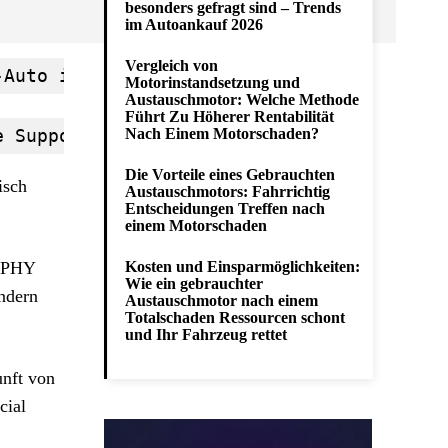
besonders gefragt sind – Trends
im Autoankauf 2026
Vergleich von
-Auto im Renntempo über den Kurs auf dem 
Motorinstandsetzung und
Austauschmotor: Welche Methode
Führt Zu Höherer Rentabilität
e Support-Serie der ABB FIA Formel E Meis
Nach Einem Motorschaden?
Die Vorteile eines Gebrauchten
isch
Austauschmotors: Fahrrichtig
Entscheidungen Treffen nach
einem Motorschaden
ROPHY
Kosten und Einsparmöglichkeiten:
Wie ein gebrauchter
ondern
Austauschmotor nach einem
Totalschaden Ressourcen schont
und Ihr Fahrzeug rettet
unft von
cial