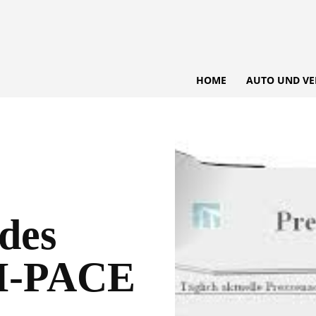
HOME
AUTO UND VE
des
 I-PACE