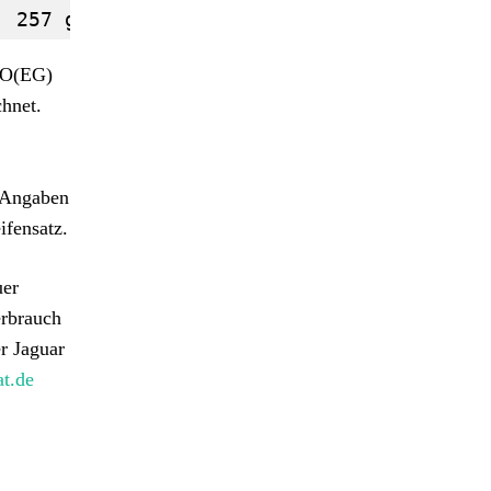
: 257 g/km - Jaguar I-PACE EV400: 0 g/km 
 VO(EG)
hnet.
. Angaben
fensatz.
uer
erbrauch
r Jaguar
t.de