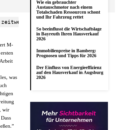
Wie ein gebrauchter
Austauschmotor nach einem
Totalschaden Ressourcen schont
und Ihr Fahrzeug rettet
 zeitweisen Führung bei der Asphaltschlac
So beeinflusst die Wirtschaftslage
in Bayreuth Ihren Hausverkauf
2026
tert M-
Immobilienpreise in Bamberg:
ersten
Prognosen und Tipps für 2026
 Arbeit
Der Einfluss von Energieeffizienz
auf den Hausverkauf in Augsburg
les, was
2026
auch
htigen
reitung
, wir
. Dass
ießen.”