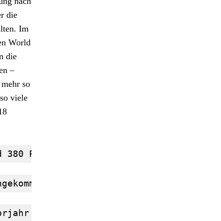
rung nach
r die
lten. Im
den World
n die
en –
t mehr so
so viele
18
d 380 PS starken Ford Fiesta WRC im Land 
ngekommen, musste sich 2017 in Argentinie
orjahr aufbauen und will für die eine ode