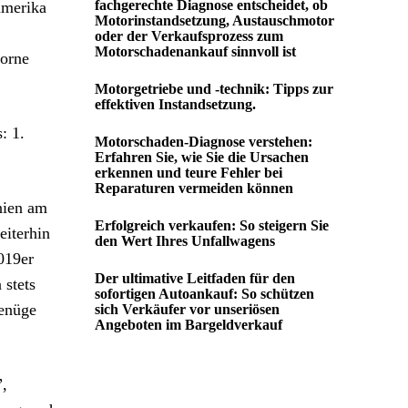
fachgerechte Diagnose entscheidet, ob
amerika
Motorinstandsetzung, Austauschmotor
oder der Verkaufsprozess zum
Motorschadenankauf sinnvoll ist
vorne
Motorgetriebe und -technik: Tipps zur
effektiven Instandsetzung.
: 1.
Motorschaden-Diagnose verstehen:
Erfahren Sie, wie Sie die Ursachen
erkennen und teure Fehler bei
Reparaturen vermeiden können
nien am
Erfolgreich verkaufen: So steigern Sie
eiterhin
den Wert Ihres Unfallwagens
019er
Der ultimative Leitfaden für den
 stets
sofortigen Autoankauf: So schützen
Genüge
sich Verkäufer vor unseriösen
Angeboten im Bargeldverkauf
”,