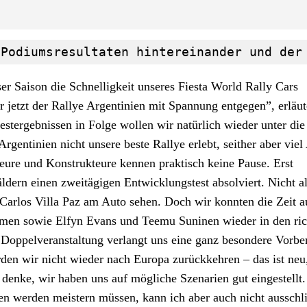
 Podiumsresultaten hintereinander und der
r Saison die Schnelligkeit unseres Fiesta World Rally Cars
ir jetzt der Rallye Argentinien mit Spannung entgegen”, erläu
tergebnissen in Folge wollen wir natürlich wieder unter die 
gentinien nicht unsere beste Rallye erlebt, seither aber viel
ieure und Konstrukteure kennen praktisch keine Pause. Erst
ern einen zweitägigen Entwicklungstest absolviert. Nicht al
n Carlos Villa Paz am Auto sehen. Doch wir konnten die Zeit 
mmen sowie Elfyn Evans und Teemu Suninen wieder in den ric
Doppelveranstaltung verlangt uns eine ganz besondere Vorbe
den wir nicht wieder nach Europa zurückkehren – das ist neu
h denke, wir haben uns auf mögliche Szenarien gut eingestellt
en werden meistern müssen, kann ich aber auch nicht ausschl