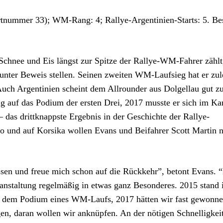
rtnummer 33); WM-Rang: 4; Rallye-Argentinien-Starts: 5. Be
, Schnee und Eis längst zur Spitze der Rallye-WM-Fahrer zählt
unter Beweis stellen. Seinen zweiten WM-Laufsieg hat er zule
Auch Argentinien scheint dem Allrounder aus Dolgellau gut zu
g auf das Podium der ersten Drei, 2017 musste er sich im K
 das drittknappste Ergebnis in der Geschichte der Rallye-
ko und auf Korsika wollen Evans und Beifahrer Scott Martin 
ssen und freue mich schon auf die Rückkehr”, betont Evans. 
anstaltung regelmäßig in etwas ganz Besonderes. 2015 stand 
uf dem Podium eines WM-Laufs, 2017 hätten wir fast gewonne
gen, daran wollen wir anknüpfen. An der nötigen Schnelligkeit