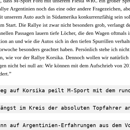
igt, dass M-Sport Ford mit unserem Fiesta WRC ein großer Sp
Rallye Argentinien noch das eine oder andere Fragezeichen, abe
t unserem Auto auch in Südamerika konkurrenzfähig sein sol
m Start. Die Rallye ist zwar nicht besonders grob, verlangt 
nellen Passagen lauern tiefe Löcher, die den Wagen oftmals i
on an und wie die Autos sich in den tiefen Spurrillen verhalt
Vorwoche besonders geachtet haben. Persönlich stehe ich nich
n, wie vor der Rallye Korsika. Dennoch wollen wir natürlich 
n nicht bei null an: Wir können mit dem Aufschrieb von 20
dert.”
ieg auf Korsika peilt M-Sport mit dem run
längst im Kreis der absoluten Topfahrer a
ann auf Argentinien-Erfahrungen aus dem V