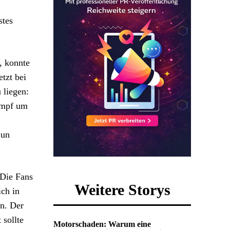
stes
, konnte
tzt bei
 liegen:
ampf um
nun
“Die Fans
Weitere Storys
ich in
n. Der
 sollte
Motorschaden: Warum eine