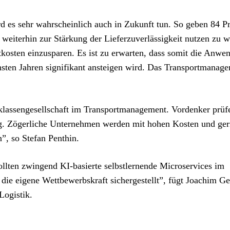
rd es sehr wahrscheinlich auch in Zukunft tun. So geben 84 P
h weiterhin zur Stärkung der Lieferzuverlässigkeit nutzen zu w
kosten einzusparen. Es ist zu erwarten, dass somit die Anwe
hsten Jahren signifikant ansteigen wird. Das Transportmanag
klassengesellschaft im Transportmanagement. Vordenker prüf
hig. Zögerliche Unternehmen werden mit hohen Kosten und ger
, so Stefan Penthin.
llten zwingend KI-basierte selbstlernende Microservices im
ie eigene Wettbewerbskraft sichergestellt”, fügt Joachim Ge
Logistik.