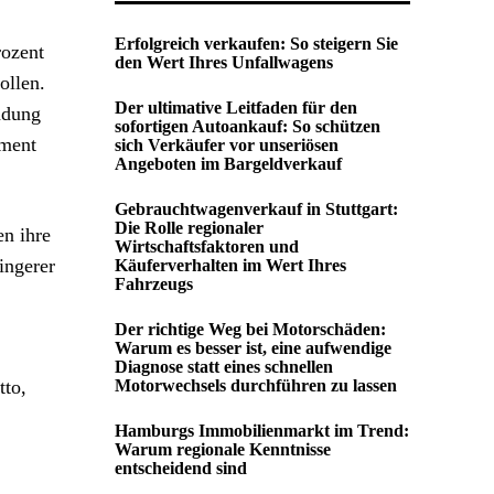
Erfolgreich verkaufen: So steigern Sie
rozent
den Wert Ihres Unfallwagens
ollen.
Der ultimative Leitfaden für den
ndung
sofortigen Autoankauf: So schützen
ement
sich Verkäufer vor unseriösen
Angeboten im Bargeldverkauf
Gebrauchtwagenverkauf in Stuttgart:
Die Rolle regionaler
en ihre
Wirtschaftsfaktoren und
ingerer
Käuferverhalten im Wert Ihres
Fahrzeugs
Der richtige Weg bei Motorschäden:
Warum es besser ist, eine aufwendige
Diagnose statt eines schnellen
tto,
Motorwechsels durchführen zu lassen
Hamburgs Immobilienmarkt im Trend:
Warum regionale Kenntnisse
entscheidend sind