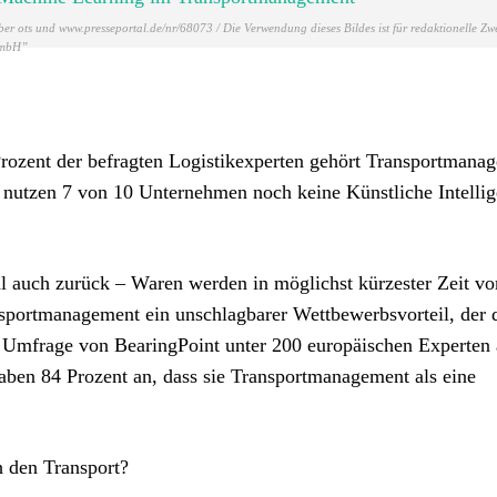
er ots und www.presseportal.de/nr/68073 / Die Verwendung dieses Bildes ist für redaktionelle Zw
 GmbH”
rozent der befragten Logistikexperten gehört Transportmana
nutzen 7 von 10 Unternehmen noch keine Künstliche Intelli
auch zurück – Waren werden in möglichst kürzester Zeit vo
ansportmanagement ein unschlagbarer Wettbewerbsvorteil, der 
en Umfrage von BearingPoint unter 200 europäischen Experten
ben 84 Prozent an, dass sie Transportmanagement als eine
h den Transport?