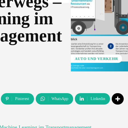
terwegs –
ning im
agement
AUTO UND VERKEHR
Pinterest
WhatsApp
Linkedin