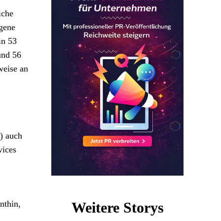
iche
igene
in 53
und 56
weise an
I) auch
vices
nthin,
Weitere Storys