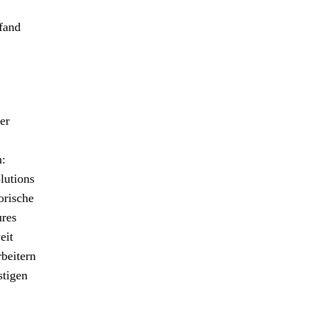
fand
er
n:
lutions
orische
ures
eit
beitern
stigen