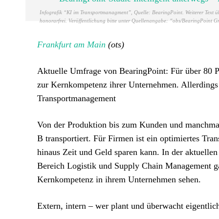
Infografik “KI im Transportmanagment”, Quelle: BearingPoint. Weiterer Text üb
honorarfrei. Veröffentlichung bitte unter Quellenangabe: “obs/BearingPoint
Frankfurt am Main
(ots)
Aktuelle Umfrage von BearingPoint: Für über 80 P
zur Kernkompetenz ihrer Unternehmen. Allerdings 
Transportmanagement
Von der Produktion bis zum Kunden und manchmal 
B transportiert. Für Firmen ist ein optimiertes Tr
hinaus Zeit und Geld sparen kann. In der aktuell
Bereich Logistik und Supply Chain Management ga
Kernkompetenz in ihrem Unternehmen sehen.
Extern, intern – wer plant und überwacht eigentlic