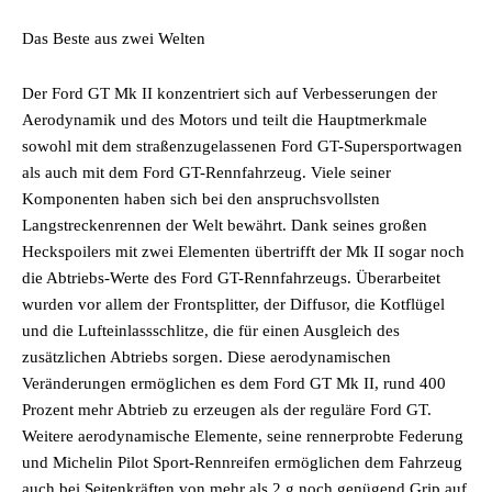
Das Beste aus zwei Welten
Der Ford GT Mk II konzentriert sich auf Verbesserungen der
Aerodynamik und des Motors und teilt die Hauptmerkmale
sowohl mit dem straßenzugelassenen Ford GT-Supersportwagen
als auch mit dem Ford GT-Rennfahrzeug. Viele seiner
Komponenten haben sich bei den anspruchsvollsten
Langstreckenrennen der Welt bewährt. Dank seines großen
Heckspoilers mit zwei Elementen übertrifft der Mk II sogar noch
die Abtriebs-Werte des Ford GT-Rennfahrzeugs. Überarbeitet
wurden vor allem der Frontsplitter, der Diffusor, die Kotflügel
und die Lufteinlassschlitze, die für einen Ausgleich des
zusätzlichen Abtriebs sorgen. Diese aerodynamischen
Veränderungen ermöglichen es dem Ford GT Mk II, rund 400
Prozent mehr Abtrieb zu erzeugen als der reguläre Ford GT.
Weitere aerodynamische Elemente, seine rennerprobte Federung
und Michelin Pilot Sport-Rennreifen ermöglichen dem Fahrzeug
auch bei Seitenkräften von mehr als 2 g noch genügend Grip auf