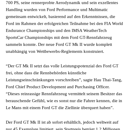
700 PS, seine rennerprobte Aerodynamik und sein exzellentes
Handling wurden von Ford Performance und Multimatic
gemeinsam entwickelt, basierend auf den Erkenntnissen, die
Ford im Rahmen der erfolgreichen Teilnahme bei den FIA World
Endurance Championships und den IMSA WeatherTech
SportsCar Championships mit dem Ford GT-Rennfahrzeug
sammeln konnte. Der neue Ford GT Mk II wurde komplett
unabhängig von Wettbewerbs-Reglements konstruiert.
“Der GT Mk II setzt das volle Leistungspotenzial des Ford GT
frei, ohne dass die Rennbehörden künstliche
Leistungseinschränkungen vorschreiben”, sagte Hau Thai-Tang,
Ford Chief Product Development and Purchasing Officer.
“Dieses reinrassige Rennfahrzeug vermittelt seinem Besitzer das
berauschende Gefühl, wie es sonst nur die Fahrer kennen, die in
Le Mans mit einem Ford GT die Ziellinie überquert haben”.
Der Ford GT Mk II ist ab sofort erhältlich, jedoch weltweit auf
nur 45 Exemplare limitiert, sein Startpreis beträgt 1,2 Millionen