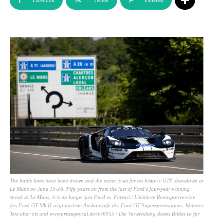
Facebook
Twitter
Pinterest
The battle lines have been drawn and the scene is set for an historic GTE showdown at
Le Mans on June 15-16. Fifty years on from the last of Ford’s four-year winning
streak at Le Mans, it is no longer just Ford vs. Ferrari / Limitierte Rennsportversion
des Ford GT Mk II zeigt nächste Ausbaustufe des Ford GT-Supersportwagens. Weiterer
Text über ots und www.presseportal.de/nr/6955 / Die Verwendung dieses Bildes ist für