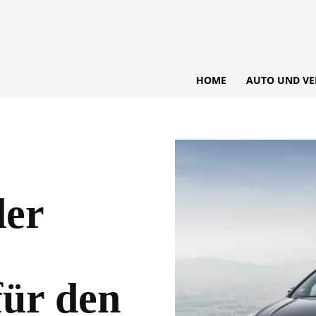
HOME
AUTO UND VE
der
für den