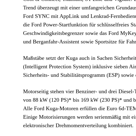
Trend überzeugt mit einer umfangreichen Grundaus
Ford SYNC mit AppLink und Lenkrad-Fernbedienung
die Ford Power-Startfunktion für schlüsselfreies S
Geschwindigkeitsbegrenzer sowie das Ford MyKey
und Berganfahr-Assistent sowie Sportsitze für Fahr
Maßstäbe setzt der Kuga auch in Sachen Sicherheit
(Intelligent Protection System) inklusive sieben Ai
Sicherheits- und Stabilitätsprogramm (ESP) sowie
Motorseitig stehen vier Benziner- und drei Diesel
von 88 kW (120 PS)* bis 169 kW (230 PS)* und be
Alle Ford Kuga-Motoren erfüllen die Euro 6d-TEM
Einige Motorisierungen werden serienmäßig mit ein
elektronischer Drehmomentverteilung kombiniert.