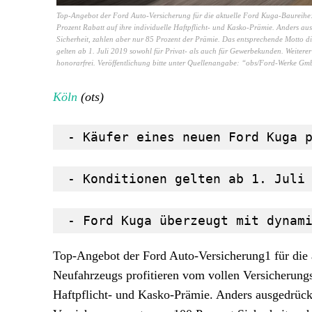
Top-Angebot der Ford Auto-Versicherung für die aktuelle Ford Kuga-Baureihe:
Prozent Rabatt auf ihre individuelle Haftpflicht- und Kasko-Prämie. Anders au
Sicherheit, zahlen aber nur 85 Prozent der Prämie. Das entsprechende Motto di
gelten ab 1. Juli 2019 sowohl für Privat- als auch für Gewerbekunden. Weiterer
honorarfrei. Veröffentlichung bitte unter Quellenangabe: “obs/Ford-Werke G
Köln
(ots)
 - Käufer eines neuen Ford Kuga 
 - Konditionen gelten ab 1. Juli
 - Ford Kuga überzeugt mit dynam
Top-Angebot der Ford Auto-Versicherung1 für die 
Neufahrzeugs profitieren vom vollen Versicherungss
Haftpflicht- und Kasko-Prämie. Anders ausgedrück