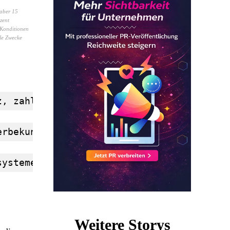
 aber 15
zent
-Konditionen
lle Zwecke
z, zahlen aber nur 85 Prozent ihrer indiv
erbekunden
systemen sowie kraftvollen und effiziente
Weitere Storys