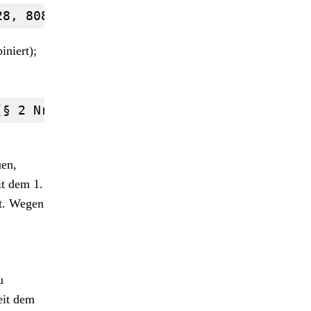
28, 80802 München, über einen dauerhaften
iniert);
(§ 2 Nrn. 5, 6, 6a Pkw-EnVKV in der jewei
uen,
it dem 1.
zt. Wegen
u
eit dem