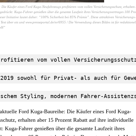
 Die Käufer eines Ford Kuga-Neufahrzeugs profitieren vom vollen Versicherungsschutz, erhalten
sgedrückt: Kuga-Fahrer genießen über die gesamte Laufzeit ihres Versicherungsvertrages 100 Pro
eser Initiative lautet daher: “100% Sicherheit bei 85% Prämie”. Diese attraktiven Versicherungs
 Text über ots und www.presseportal.de/nr/6955 / Die Verwendung dieses Bildes ist für redaktione
mbH”
profitieren vom vollen Versicherungsschut
 2019 sowohl für Privat- als auch für Gew
ischem Styling, modernen Fahrer-Assistenz
aktuelle Ford Kuga-Baureihe: Die Käufer eines Ford Kuga-
chutz, erhalten aber 15 Prozent Rabatt auf ihre individuelle
t: Kuga-Fahrer genießen über die gesamte Laufzeit ihres