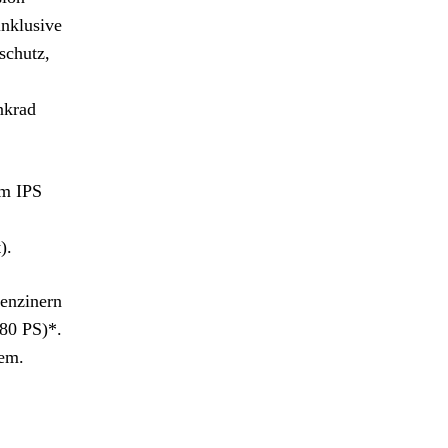
inklusive
schutz,
nkrad
em IPS
).
Benzinern
80 PS)*.
tem.