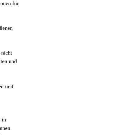
nnen für
dienen
 nicht
lten und
en und
 in
innen