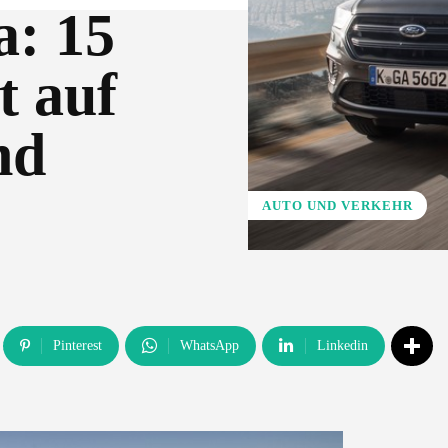
a: 15
t auf
nd
AUTO UND VERKEHR
Pinterest
WhatsApp
Linkedin