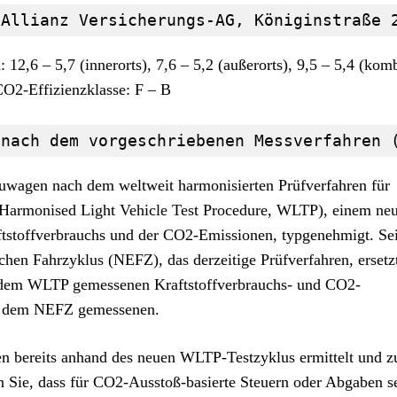
 Allianz Versicherungs-AG, Königinstraße 
12,6 – 5,7 (innerorts), 7,6 – 5,2 (außerorts), 9,5 – 5,4 (komb
O2-Effizienzklasse: F – B
 nach dem vorgeschriebenen Messverfahren 
wagen nach dem weltweit harmonisierten Prüfverfahren für
Harmonised Light Vehicle Test Procedure, WLTP), einem ne
aftstoffverbrauchs und der CO2-Emissionen, typgenehmigt. Se
en Fahrzyklus (NEFZ), das derzeitige Prüfverfahren, erset
ch dem WLTP gemessenen Kraftstoffverbrauchs- und CO2-
ach dem NEFZ gemessenen.
n bereits anhand des neuen WLTP-Testzyklus ermittelt und z
n Sie, dass für CO2-Ausstoß-basierte Steuern oder Abgaben s