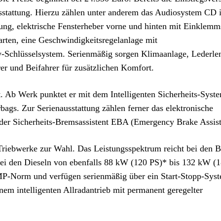
stattung. Hierzu zählen unter anderem das Audiosystem CD 
, elektrische Fensterheber vorne und hinten mit Einklemm
tarten, eine Geschwindigkeitsregelanlage mit
-Schlüsselsystem. Serienmäßig sorgen Klimaanlage, Lederle
er und Beifahrer für zusätzlichen Komfort.
. Ab Werk punktet er mit dem Intelligenten Sicherheits-Syst
rbags. Zur Serienausstattung zählen ferner das elektronische
 der Sicherheits-Bremsassistent EBA (Emergency Brake Assist
-Triebwerke zur Wahl. Das Leistungsspektrum reicht bei den 
i den Dieseln von ebenfalls 88 kW (120 PS)* bis 132 kW (1
P-Norm und verfügen serienmäßig über ein Start-Stopp-Sys
em intelligenten Allradantrieb mit permanent geregelter