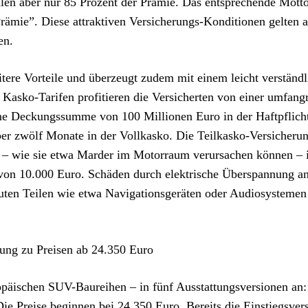
hlen aber nur 85 Prozent der Prämie. Das entsprechende Motto
Prämie”. Diese attraktiven Versicherungs-Konditionen gelten a
en.
tere Vorteile und überzeugt zudem mit einem leicht verständ
 Kasko-Tarifen profitieren die Versicherten von einer umfang
ne Deckungssumme von 100 Millionen Euro in der Haftpflich
er zwölf Monate in der Vollkasko. Die Teilkasko-Versicheru
 – wie sie etwa Marder im Motorraum verursachen können – 
 von 10.000 Euro. Schäden durch elektrische Überspannung a
uten Teilen wie etwa Navigationsgeräten oder Audiosystemen 
tung zu Preisen ab 24.350 Euro
ropäischen SUV-Baureihen – in fünf Ausstattungsversionen an:
e Preise beginnen bei 24.350 Euro. Bereits die Einstiegsver