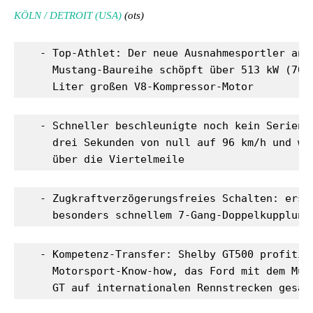
KÖLN / DETROIT (USA)
(ots)
   - Top-Athlet: Der neue Ausnahmesportler an d
     Mustang-Baureihe schöpft über 513 kW (700 
     Liter großen V8-Kompressor-Motor
   - Schneller beschleunigte noch kein Serien-M
     drei Sekunden von null auf 96 km/h und wen
     über die Viertelmeile
   - Zugkraftverzögerungsfreies Schalten: erste
     besonders schnellem 7-Gang-Doppelkupplung
   - Kompetenz-Transfer: Shelby GT500 profitier
     Motorsport-Know-how, das Ford mit dem Must
     GT auf internationalen Rennstrecken gesam