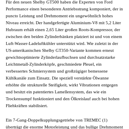
Für den neuen Shelby GT500 haben die Experten von Ford
Performance einen besonderen Antriebsstrang komponiert, der in
puncto Leistung und Drehmoment ein ungewöhnlich hohes
Niveau erreicht. Der handgefertigte Aluminium-V8 mit 5,2 Liter
Hubraum erhält einen 2,65 Liter großen Roots-Kompressor, der
zwischen den beiden Zylinderbänken platziert ist und von einem
Luft-Wasser-Ladeluftkühler unterstützt wird. Wie zuletzt in der
US-amerikanischen Shelby GT350-Variante kommen erneut
gewichtsoptimierte Zylinderlaufbuchsen und durchsatzstarke
Leichtmetall-Zylinderköpfe, geschmiedete Pleuel, ein
verbessertes Schmiersystem und großzügiger bemessene
Kühlkanäle zum Einsatz. Die speziell verstärkte Ölwanne
erhöhte die strukturelle Steifigkeit, wirkt Vibrationen entgegen
und besitzt ein patentiertes Lamellensystem, das wie ein
Trockensumpf funktioniert und den Ölkreislauf auch bei hohen
Fliehkräften stabilisiert.
Ein 7-Gang-Doppelkupplungsgetriebe von TREMEC (1)
überträgt die enorme Motorleistung und das bullige Drehmoment