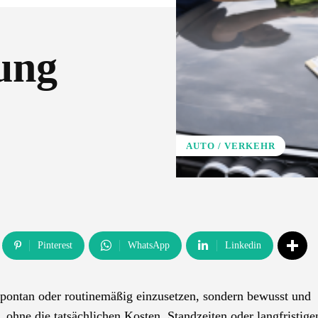
ung
AUTO / VERKEHR
Pinterest
WhatsApp
Linkedin
spontan oder routinemäßig einzusetzen, sondern bewusst und
, ohne die tatsächlichen Kosten, Standzeiten oder langfristige