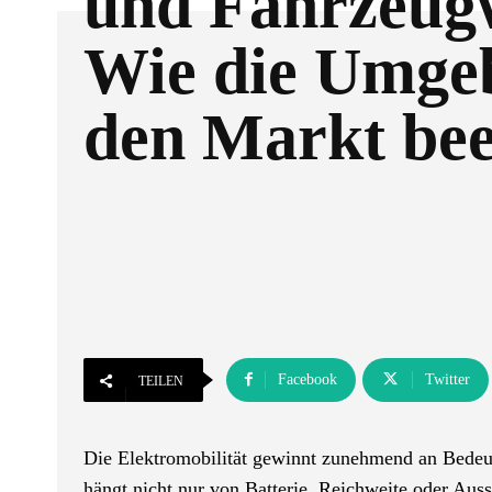
und Fahrzeug
Wie die Umge
den Markt bee
Facebook
Twitter
TEILEN
Die Elektromobilität gewinnt zunehmend an Bedeut
hängt nicht nur von Batterie, Reichweite oder Aus