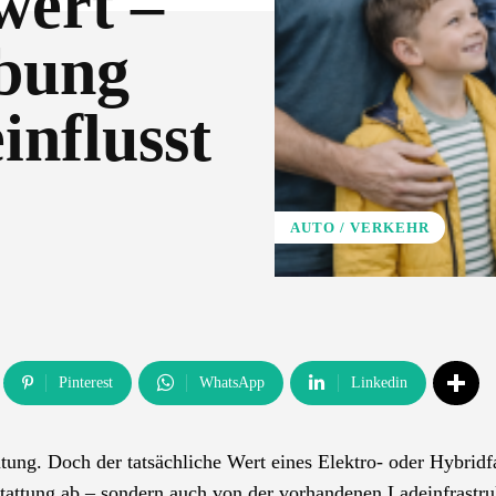
wert –
bung
influsst
AUTO / VERKEHR
Pinterest
WhatsApp
Linkedin
ung. Doch der tatsächliche Wert eines Elektro- oder Hybridf
stattung ab – sondern auch von der vorhandenen Ladeinfrastru