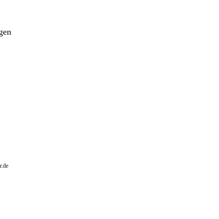
ngen
r.de