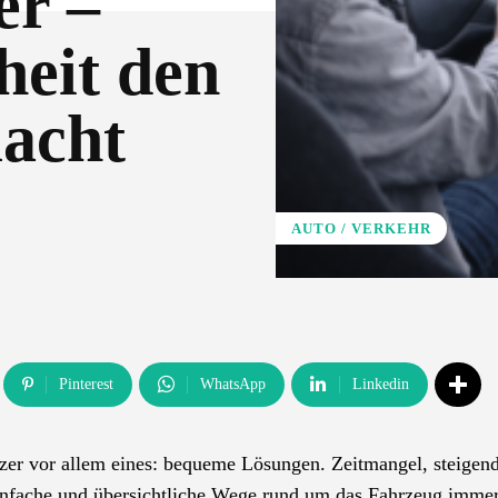
er –
eit den
acht
AUTO / VERKEHR
Pinterest
WhatsApp
Linkedin
zer vor allem eines: bequeme Lösungen. Zeitmangel, steigen
infache und übersichtliche Wege rund um das Fahrzeug imme