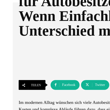
für Autobesitz
Wenn Einfachh
Unterschied m
Facebook
Twitter
TEILEN
Im modernen Alltag wünschen sich viele Autobesit
Kosten und komplexe Abläufe führen dazu, dass e