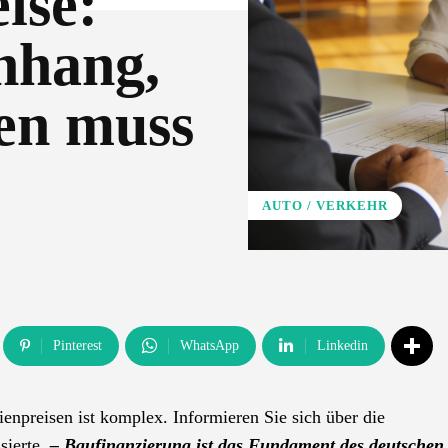
ise:
nhang,
en muss
AUTO / VERKEHR
Pinterest
WhatsApp
Linkedin
npreisen ist komplex. Informieren Sie sich über die
ierte.
– Baufinanzierung ist das Fundament des deutschen