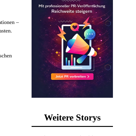
ationen –
asten.
schen
Weitere Storys