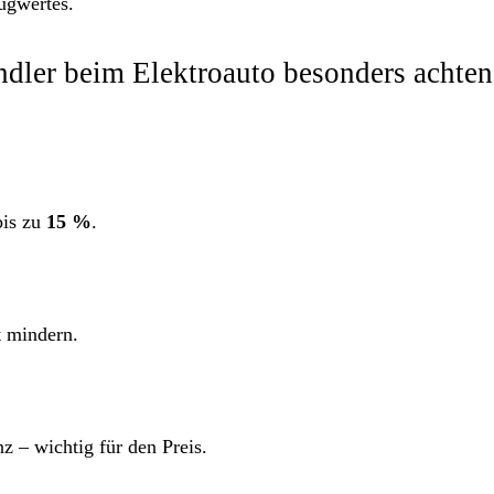
ugwertes.
dler beim Elektroauto besonders achten
bis zu
15 %
.
t mindern.
z – wichtig für den Preis.