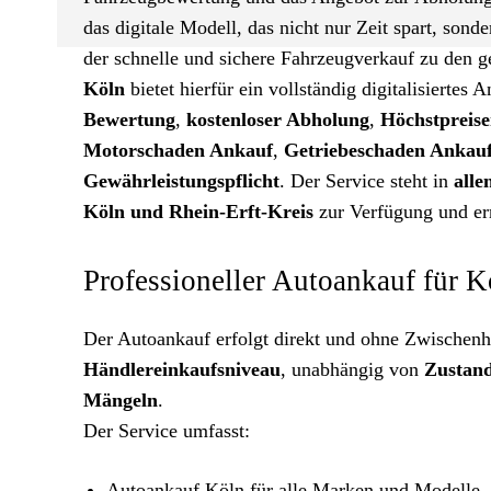
das digitale Modell, das nicht nur Zeit spart, sond
der schnelle und sichere Fahrzeugverkauf zu den g
Köln
bietet hierfür ein vollständig digitalisiertes
Bewertung
,
kostenloser Abholung
,
Höchstpreis
Motorschaden Ankauf
,
Getriebeschaden Ankau
Gewährleistungspflicht
. Der Service steht in
alle
Köln und Rhein-Erft-Kreis
zur Verfügung und er
Professioneller Autoankauf für 
Der Autoankauf erfolgt direkt und ohne Zwischenh
Händlereinkaufsniveau
, unabhängig von
Zustan
Mängeln
.
Der Service umfasst:
Autoankauf Köln für alle Marken und Modelle