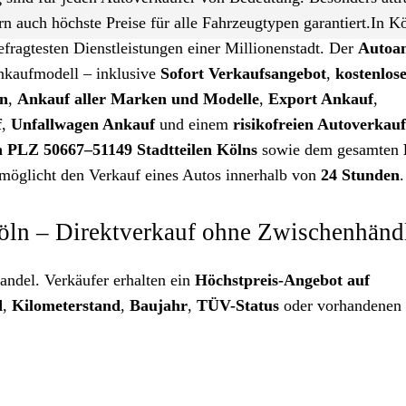
ern auch höchste Preise für alle Fahrzeugtypen garantiert.In Kö
efragtesten Dienstleistungen einer Millionenstadt. Der
Autoa
 Ankaufmodell – inklusive
Sofort Verkaufsangebot
,
kostenlos
en
,
Ankauf aller Marken und Modelle
,
Export Ankauf
,
f
,
Unfallwagen Ankauf
und einem
risikofreien Autoverkau
n PLZ 50667–51149 Stadtteilen Kölns
sowie dem gesamten
möglicht den Verkauf eines Autos innerhalb von
24 Stunden
.
Köln – Direktverkauf ohne Zwischenhänd
andel. Verkäufer erhalten ein
Höchstpreis-Angebot auf
d
,
Kilometerstand
,
Baujahr
,
TÜV-Status
oder vorhandenen