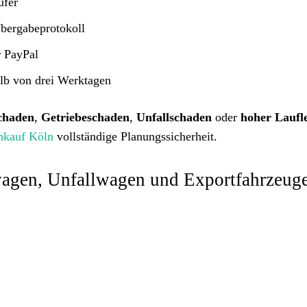
ufer
Übergabeprotokoll
r PayPal
alb von drei Werktagen
chaden
,
Getriebeschaden
,
Unfallschaden
oder
hoher Laufl
nkauf Köln
vollständige Planungssicherheit.
agen, Unfallwagen und Exportfahrzeug