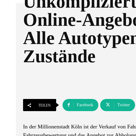
Unkompliziert
Online-Angebo
Alle Autotype
Zustände
Facebook
Twitter
TEILEN
In der Millionenstadt Köln ist der Verkauf von Fahr
Fahrzeugbewertung und das Angebot zur Abholung s