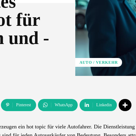
es
t für
n und -
AUTO / VERKEHR
Pinterest
WhatsApp
Linkedin
zeugen ein hot topic für viele Autofahrer. Die Dienstleistung
ind für jeden Autoverkäufer von Bedeutung. Besonders attra