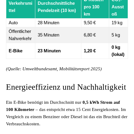
Verkehrsmi
Durchschnittliche
pro 100
Ausst
ttel
Pendelzeit (10 km)
km
oß
Auto
28 Minuten
9,50 €
19 kg
Öffentlicher
35 Minuten
6,80 €
5 kg
Nahverkehr
0 kg
E-Bike
23 Minuten
1,20 €
(lokal)
(Quelle: Umweltbundesamt, Mobilitätsreport 2025)
Energieeffizienz und Nachhaltigkeit
Ein E-Bike benötigt im Durchschnitt nur
0,5 kWh Strom auf
100 Kilometer
– das entspricht etwa 15 Cent Energiekosten. Im
Vergleich zu einem Benziner oder Diesel ist das ein Bruchteil der
Verbrauchskosten.