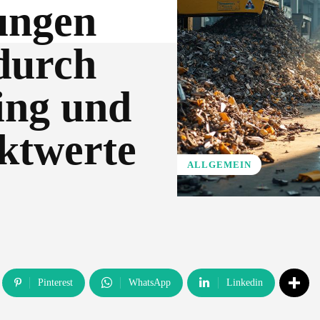
ungen
durch
ing und
ktwerte
ALLGEMEIN
Pinterest
WhatsApp
Linkedin