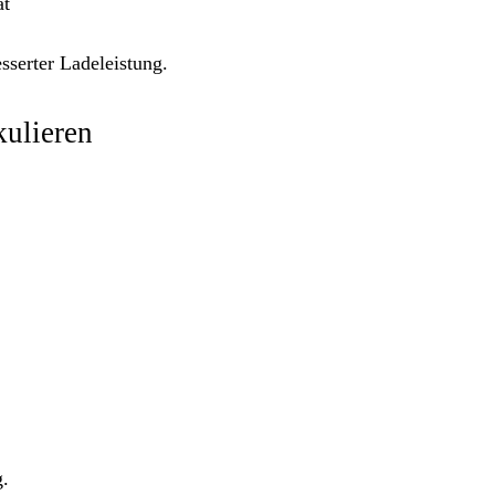
ät
sserter Ladeleistung.
kulieren
g.