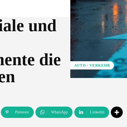
iale und
ente die
AUTO / VERKEHR
en
Pinterest
WhatsApp
Linkedin