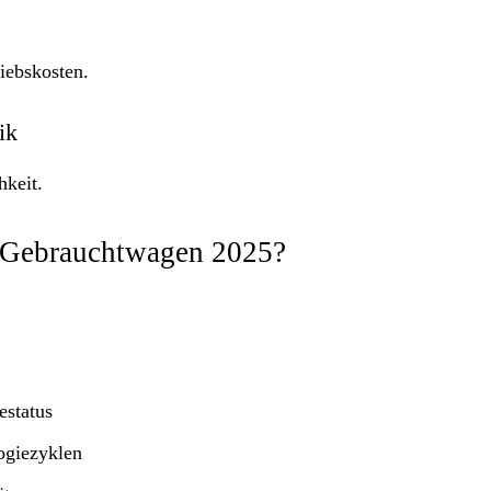
iebskosten.
ik
hkeit.
o-Gebrauchtwagen 2025?
estatus
logiezyklen