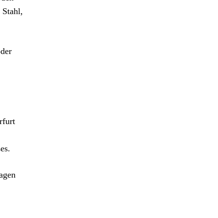
 Stahl,
oder
rfurt
es.
Wagen