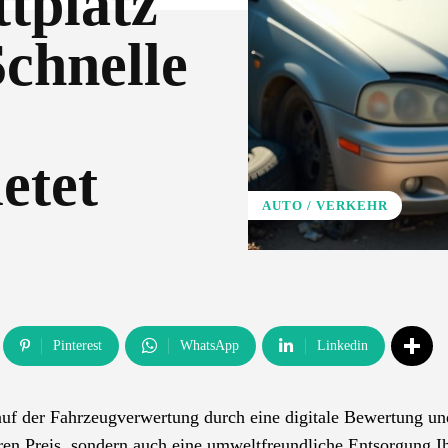
tplatz
Schnelle
etet
AUTO / VERKEHR
Pinterest
WhatsApp
Linkedin
lauf der Fahrzeugverwertung durch eine digitale Bewertung un
iren Preis, sondern auch eine umweltfreundliche Entsorgung I