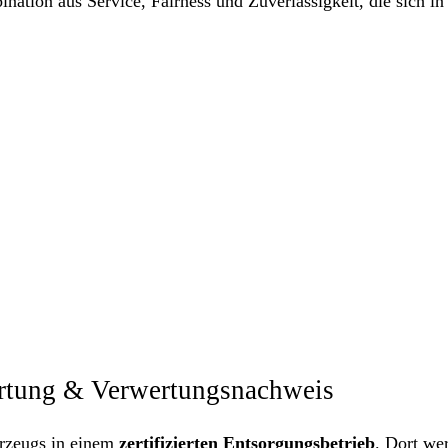
nation aus Service, Fairness und Zuverlässigkeit, die sich in
ertung & Verwertungsnachweis
hrzeugs in einem
zertifizierten Entsorgungsbetrieb
. Dort we