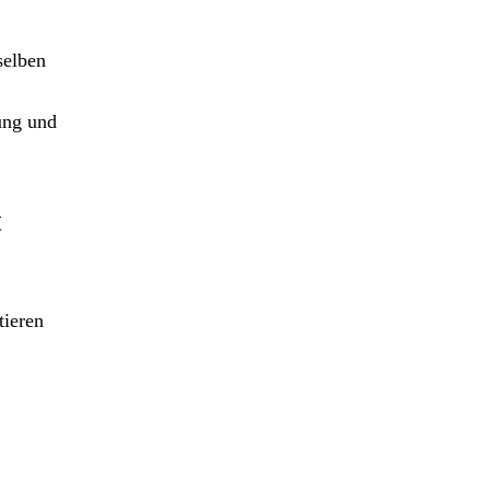
selben
tung und
t
tieren