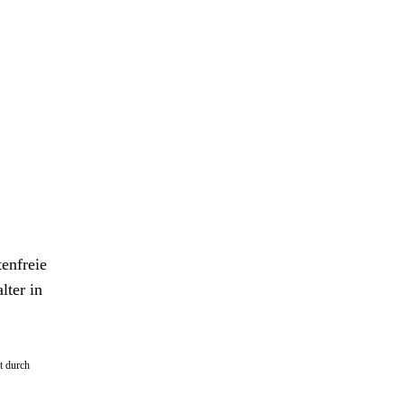
enfreie
lter in
t durch