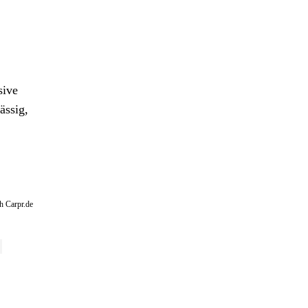
sive
ässig,
h Carpr.de