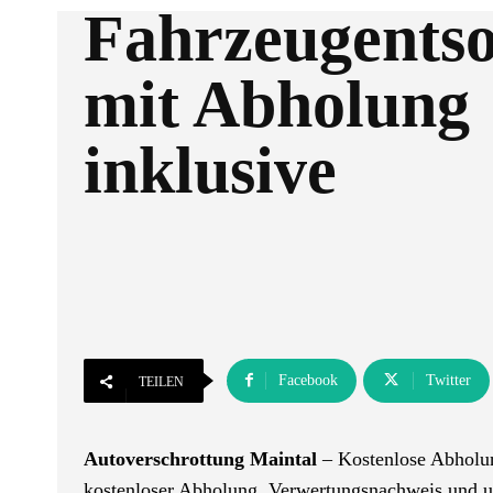
Fahrzeugents
mit Abholung
inklusive
Facebook
Twitter
TEILEN
Autoverschrottung Maintal
– Kostenlose Abholun
kostenloser Abholung, Verwertungsnachweis und um