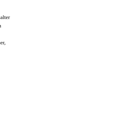
alter
n
er,