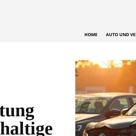
HOME
AUTO UND VE
tung
haltige