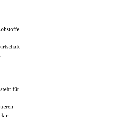
Rohstoffe
irtschaft
.
steht für
tieren
ckte