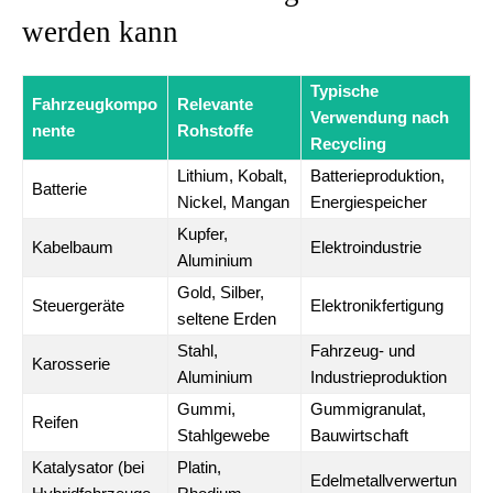
werden kann
Typische
Fahrzeugkompo
Relevante
Verwendung nach
nente
Rohstoffe
Recycling
Lithium, Kobalt,
Batterieproduktion,
Batterie
Nickel, Mangan
Energiespeicher
Kupfer,
Kabelbaum
Elektroindustrie
Aluminium
Gold, Silber,
Steuergeräte
Elektronikfertigung
seltene Erden
Stahl,
Fahrzeug- und
Karosserie
Aluminium
Industrieproduktion
Gummi,
Gummigranulat,
Reifen
Stahlgewebe
Bauwirtschaft
Katalysator (bei
Platin,
Edelmetallverwertun