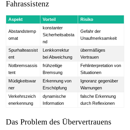
Fahrassistenz
Aspekt
Vorteil
Risiko
konstanter
Abstandstemp
Gefahr der
Sicherheitsabsta
omat
Unaufmerksamkeit
nd
Spurhalteassist
Lenkkorrektur
übermäßiges
ent
bei Abweichung
Vertrauen
Notbremsassis
frühzeitige
Fehlinterpretation von
tent
Bremsung
Situationen
Müdigkeitswar
Erkennung von
Ignoranz gegenüber
ner
Erschöpfung
Warnungen
Verkehrszeich
dynamische
falsche Erkennung
enerkennung
Information
durch Reflexionen
Das Problem des Übervertrauens