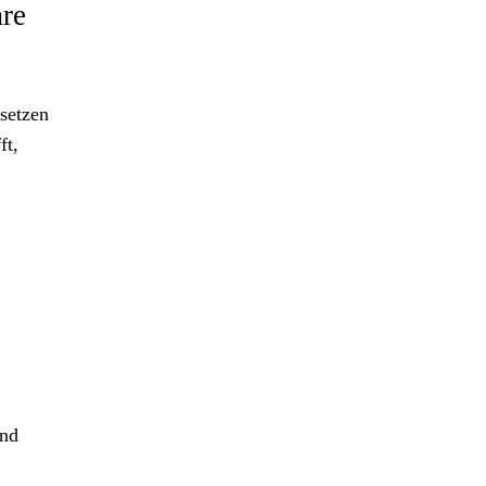
are
 setzen
ft,
und