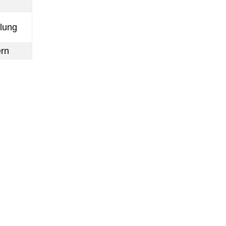
lung
ern