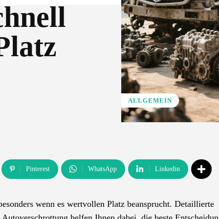
hnell
Platz
ALLGEMEIN
Pinterest
WhatsApp
Linkedin
sonders wenn es wertvollen Platz beansprucht. Detaillierte
n Autoverschrottung helfen Ihnen dabei, die beste Entscheidu