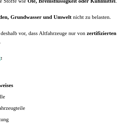
he Stoffe wie
Öle, Bremsflüssigkeit oder Kühlmittel
.
den, Grundwasser und Umwelt
nicht zu belasten.
 deshalb vor, dass Altfahrzeuge nur von
zertifizierten
.
g
:
weises
lle
ahrzeugteile
tung