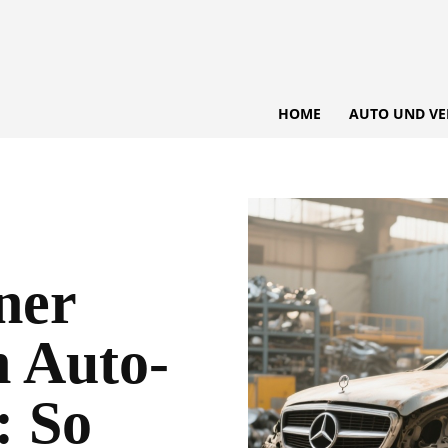
HOME
AUTO UND VE
iner
n Auto-
: So