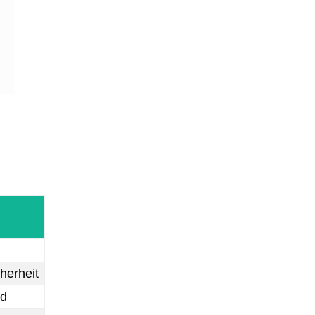
herheit
nd