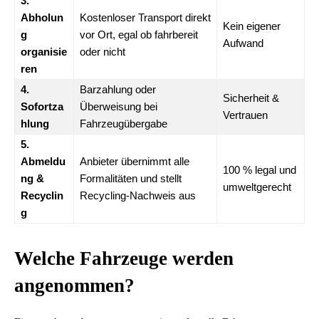
3.
Abholun
Kostenloser Transport direkt
Kein eigener
g
vor Ort, egal ob fahrbereit
Aufwand
organisie
oder nicht
ren
4.
Barzahlung oder
Sicherheit &
Sofortza
Überweisung bei
Vertrauen
hlung
Fahrzeugübergabe
5.
Abmeldu
Anbieter übernimmt alle
100 % legal und
ng &
Formalitäten und stellt
umweltgerecht
Recyclin
Recycling-Nachweis aus
g
Welche Fahrzeuge werden
angenommen?