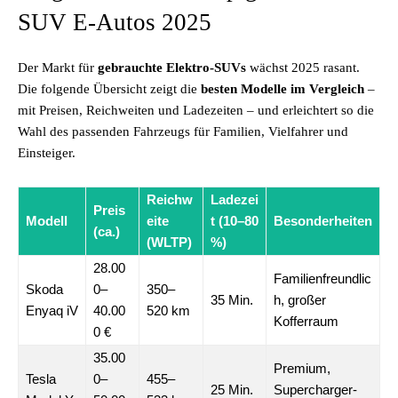
SUV E-Autos 2025
Der Markt für
gebrauchte Elektro-SUVs
wächst 2025 rasant.
Die folgende Übersicht zeigt die
besten Modelle im Vergleich
–
mit Preisen, Reichweiten und Ladezeiten – und erleichtert so die
Wahl des passenden Fahrzeugs für Familien, Vielfahrer und
Einsteiger.
Reichw
Ladezei
Preis
Modell
eite
t (10–80
Besonderheiten
(ca.)
(WLTP)
%)
28.00
Familienfreundlic
Skoda
0–
350–
35 Min.
h, großer
Enyaq iV
40.00
520 km
Kofferraum
0 €
35.00
Premium,
Tesla
0–
455–
25 Min.
Supercharger-