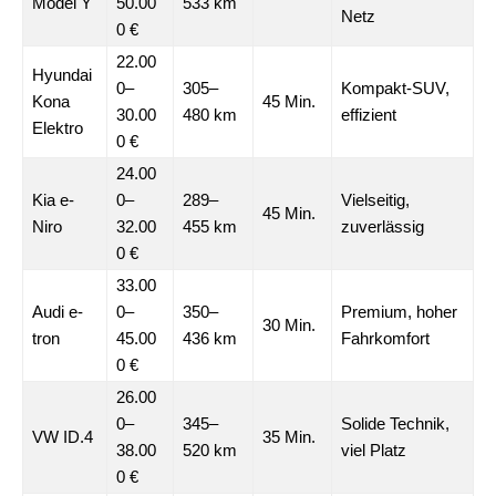
Model Y
50.00
533 km
Netz
0 €
22.00
Hyundai
0–
305–
Kompakt-SUV,
Kona
45 Min.
30.00
480 km
effizient
Elektro
0 €
24.00
Kia e-
0–
289–
Vielseitig,
45 Min.
Niro
32.00
455 km
zuverlässig
0 €
33.00
Audi e-
0–
350–
Premium, hoher
30 Min.
tron
45.00
436 km
Fahrkomfort
0 €
26.00
0–
345–
Solide Technik,
VW ID.4
35 Min.
38.00
520 km
viel Platz
0 €