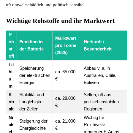
oft umweltschädlich und politisch sensibel.
Wichtige Rohstoffe und ihr Marktwert
R
Marktwert
oh
Funktion in
Herkunft /
pro Tonne
st
der Batterie
Besonderheit
(2025)
off
Lit
Speicherung
Abbau v. a. in
hi
ca. 65.000
der elektrischen
Australien, Chile,
u
€
Energie
Bolivien
m
K
Stabilität und
Selten, oft aus
ca. 28.000
ob
Langlebigkeit
politisch instabilen
€
alt
der Zellen
Regionen
Ni
Wichtig für
Steigerung der
ca. 21.000
ck
Reichweite
Energiedichte
€
el
moderner E-Autos