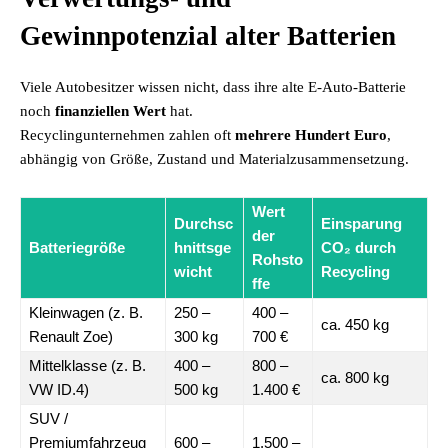
Gewinnpotenzial alter Batterien
Viele Autobesitzer wissen nicht, dass ihre alte E-Auto-Batterie
noch
finanziellen Wert
hat.
Recyclingunternehmen zahlen oft
mehrere Hundert Euro
,
abhängig von Größe, Zustand und Materialzusammensetzung.
Wert
Durchsc
Einsparung
der
Batteriegröße
hnittsge
CO₂ durch
Rohsto
wicht
Recycling
ffe
Kleinwagen (z. B.
250 –
400 –
ca. 450 kg
Renault Zoe)
300 kg
700 €
Mittelklasse (z. B.
400 –
800 –
ca. 800 kg
VW ID.4)
500 kg
1.400 €
SUV /
Premiumfahrzeug
600 –
1.500 –