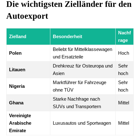
Die wichtigsten Zielländer für den
Autoexport
Nachf
Zielland
Besonderheit
rage
Beliebt für Mittelklassewagen
Polen
Hoch
und Ersatzteile
Drehkreuz für Osteuropa und
Sehr
Litauen
Asien
hoch
Marktführer für Fahrzeuge
Sehr
Nigeria
ohne TÜV
hoch
Starke Nachfrage nach
Ghana
Mittel
SUVs und Transportern
Vereinigte
Arabische
Luxusautos und Sportwagen
Mittel
Emirate