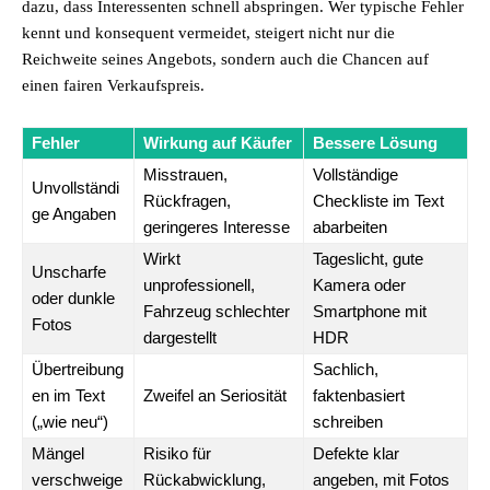
dazu, dass Interessenten schnell abspringen. Wer typische Fehler
kennt und konsequent vermeidet, steigert nicht nur die
Reichweite seines Angebots, sondern auch die Chancen auf
einen fairen Verkaufspreis.
Fehler
Wirkung auf Käufer
Bessere Lösung
Misstrauen,
Vollständige
Unvollständi
Rückfragen,
Checkliste im Text
ge Angaben
geringeres Interesse
abarbeiten
Wirkt
Tageslicht, gute
Unscharfe
unprofessionell,
Kamera oder
oder dunkle
Fahrzeug schlechter
Smartphone mit
Fotos
dargestellt
HDR
Übertreibung
Sachlich,
en im Text
Zweifel an Seriosität
faktenbasiert
(„wie neu“)
schreiben
Mängel
Risiko für
Defekte klar
verschweige
Rückabwicklung,
angeben, mit Fotos